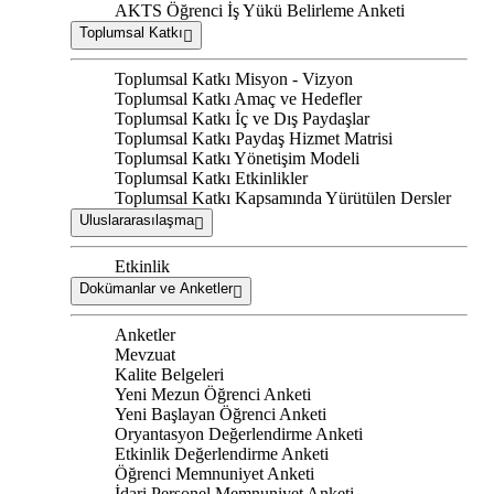
AKTS Öğrenci İş Yükü Belirleme Anketi
Toplumsal Katkı
Toplumsal Katkı Misyon - Vizyon
Toplumsal Katkı Amaç ve Hedefler
Toplumsal Katkı İç ve Dış Paydaşlar
Toplumsal Katkı Paydaş Hizmet Matrisi
Toplumsal Katkı Yönetişim Modeli
Toplumsal Katkı Etkinlikler
Toplumsal Katkı Kapsamında Yürütülen Dersler
Uluslararasılaşma
Etkinlik
Dokümanlar ve Anketler
Anketler
Mevzuat
Kalite Belgeleri
Yeni Mezun Öğrenci Anketi
Yeni Başlayan Öğrenci Anketi
Oryantasyon Değerlendirme Anketi
Etkinlik Değerlendirme Anketi
Öğrenci Memnuniyet Anketi
İdari Personel Memnuniyet Anketi