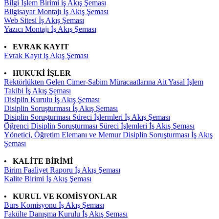
Bilgi İşlem Birimi iş Akış Şeması
Bilgisayar Montajı İş Akış Şeması
Web Sitesi İş Akış Şeması
Yazıcı Montajı İş Akış Şeması
•
EVRAK KAYIT
Evrak Kayıt iş Akış Şeması
•
HUKUKİ İŞLER
Rektörlükten Gelen Cimer-Sabim Müracaatlarına Ait Yasal İşlem
Takibi İş Akış Şeması
Disiplin Kurulu İş Akış Şeması
Disiplin Soruşturması İş Akış Şeması
Disiplin Soruşturması Süreci İşlermleri İş Akış Şeması
Öğrenci Disiplin Soruşturması Süreci İşlemleri İş Akış Şeması
Yönetici, Öğretim Elemanı ve Memur Disiplin Soruşturması İş Akış
Şeması
• KALİTE BİRİMİ
Birim Faaliyet Raporu İş Akış Şeması
Kalite Birimi İş Akış Şeması
•
KURUL VE KOMİSYONLAR
Burs Komisyonu İş Akış Şeması
Fakülte Danışma Kurulu İş Akış Şeması