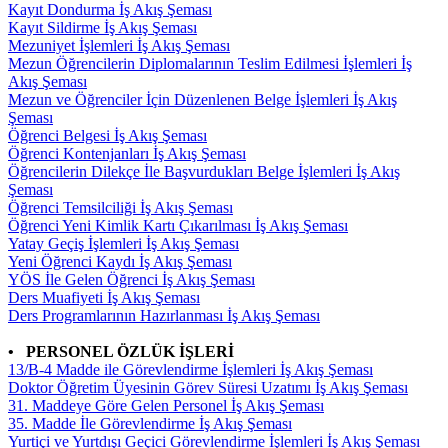
Kayıt Dondurma İş Akış Şeması
Kayıt Sildirme İş Akış Şeması
Mezuniyet İşlemleri İş Akış Şeması
Mezun Öğrencilerin Diplomalarının Teslim Edilmesi İşlemleri İş
Akış Şeması
Mezun ve Öğrenciler İçin Düzenlenen Belge İşlemleri İş Akış
Şeması
Öğrenci Belgesi İş Akış Şeması
Öğrenci Kontenjanları İş Akış Şeması
Öğrencilerin Dilekçe İle Başvurdukları Belge İşlemleri İş Akış
Şeması
Öğrenci Temsilciliği İş Akış Şeması
Öğrenci Yeni Kimlik Kartı Çıkarılması İş Akış Şeması
Yatay Geçiş İşlemleri İş Akış Şeması
Yeni Öğrenci Kaydı İş Akış Şeması
YÖS İle Gelen Öğrenci İş Akış Şeması
Ders Muafiyeti İş Akış Şeması
Ders Programlarının Hazırlanması İş Akış Şeması
• PERSONEL ÖZLÜK İŞLERİ
13/B-4 Madde ile Görevlendirme İşlemleri İş Akış Şeması
Doktor Öğretim Üyesinin Görev Süresi Uzatımı İş Akış Şeması
31. Maddeye Göre Gelen Personel İş Akış Şeması
35. Madde İle Görevlendirme İş Akış Şeması
Yurtiçi ve Yurtdışı Geçici Görevlendirme İşlemleri İş Akış Şeması