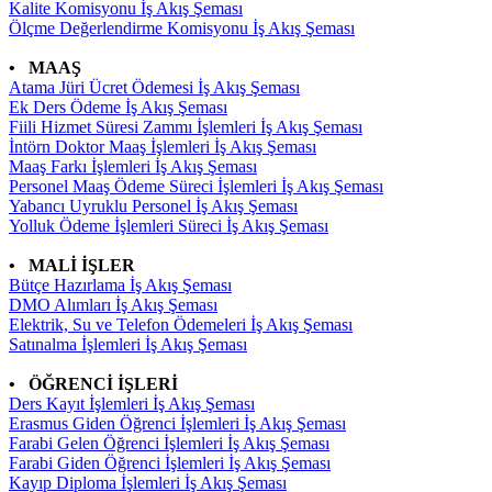
Kalite Komisyonu İş Akış Şeması
Ölçme Değerlendirme Komisyonu İş Akış Şeması
• MAAŞ
Atama Jüri Ücret Ödemesi İş Akış Şeması
Ek Ders Ödeme İş Akış Şeması
Fiili Hizmet Süresi Zammı İşlemleri İş Akış Şeması
İntörn Doktor Maaş İşlemleri İş Akış Şeması
Maaş Farkı İşlemleri İş Akış Şeması
Personel Maaş Ödeme Süreci İşlemleri İş Akış Şeması
Yabancı Uyruklu Personel İş Akış Şeması
Yolluk Ödeme İşlemleri Süreci İş Akış Şeması
• MALİ İŞLER
Bütçe Hazırlama İş Akış Şeması
DMO Alımları İş Akış Şeması
Elektrik, Su ve Telefon Ödemeleri İş Akış Şeması
Satınalma İşlemleri İş Akış Şeması
• ÖĞRENCİ İŞLERİ
Ders Kayıt İşlemleri İş Akış Şeması
Erasmus Giden Öğrenci İşlemleri İş Akış Şeması
Farabi Gelen Öğrenci İşlemleri İş Akış Şeması
Farabi Giden Öğrenci İşlemleri İş Akış Şeması
Kayıp Diploma İşlemleri İş Akış Şeması