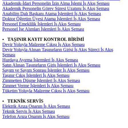
Akademik-İdari Personelin İzin Alma İşlemi İş Akış Şeması
Akademik Personelin Görev Süresi Uzatımı İş Akış Şeması
Anabilim Dalı Başkanı Atama İşlemleri İş Akış Şeması
Doktor Öğretim Üyesi Atama İşlemleri İş Akış Şeması
Personel Emeklilik İşlemleri İş Akış Şeması
Personel İşe Alımları İşlemleri İş Akış Şeması
• TAŞINIR KAYIT KONTROL BİRİMİ
Devir Yoluyla Malzeme Çıkışı İş Akış Şeması
Devir Yoluyla Alınan Taşınırların Girişi İş Akış Süreci İş Akış
Şeması
Hurdaya Ayırma İşlermleri İş Akış Şeması
Satın Alınan Taşınırların Giriş İşlemleri İş Akış Şeması
Sayım ve Sayım Sonrası İşlemler İş Akış Şeması
Taşınır Çıkış İşlemleri İş Akış Şeması
Zimmetten Düşme İşlemleri İş Akış Şeması
Zimmet Verme İşlemleri İş Akış Şeması
Tüketim Yoluyla Malzeme Çıkışı İş Akış Şeması
• TEKNİK SERVİS
Elektrik Arıza Onarım İş Akış Şeması
Teknik Servis İş Akış Şeması
Telefon Arıza Onarım İş Akış Şeması