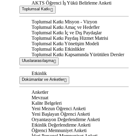
AKTS Öğrenci İş Yükü Belirleme Anketi
Toplumsal Katkı
Toplumsal Katkı Misyon - Vizyon
Toplumsal Katkı Amaç ve Hedefler
Toplumsal Katkı İç ve Dış Paydaşlar
Toplumsal Katkı Paydaş Hizmet Matrisi
Toplumsal Katkı Yönetişim Modeli
Toplumsal Katkı Etkinlikler
Toplumsal Katkı Kapsamında Yürütülen Dersler
Uluslararasılaşma
Etkinlik
Dokümanlar ve Anketler
Anketler
Mevzuat
Kalite Belgeleri
Yeni Mezun Öğrenci Anketi
Yeni Başlayan Öğrenci Anketi
Oryantasyon Değerlendirme Anketi
Etkinlik Değerlendirme Anketi
Öğrenci Memnuniyet Anketi
İdari Personel Memnuniyet Anketi