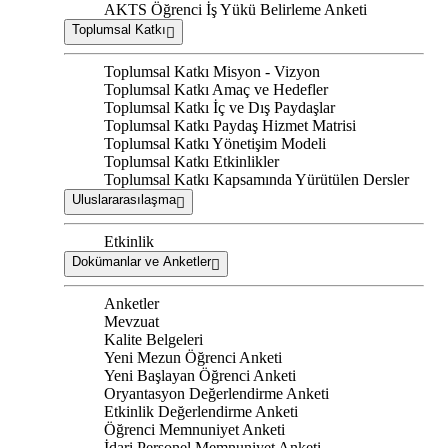
AKTS Öğrenci İş Yükü Belirleme Anketi
Toplumsal Katkı
Toplumsal Katkı Misyon - Vizyon
Toplumsal Katkı Amaç ve Hedefler
Toplumsal Katkı İç ve Dış Paydaşlar
Toplumsal Katkı Paydaş Hizmet Matrisi
Toplumsal Katkı Yönetişim Modeli
Toplumsal Katkı Etkinlikler
Toplumsal Katkı Kapsamında Yürütülen Dersler
Uluslararasılaşma
Etkinlik
Dokümanlar ve Anketler
Anketler
Mevzuat
Kalite Belgeleri
Yeni Mezun Öğrenci Anketi
Yeni Başlayan Öğrenci Anketi
Oryantasyon Değerlendirme Anketi
Etkinlik Değerlendirme Anketi
Öğrenci Memnuniyet Anketi
İdari Personel Memnuniyet Anketi