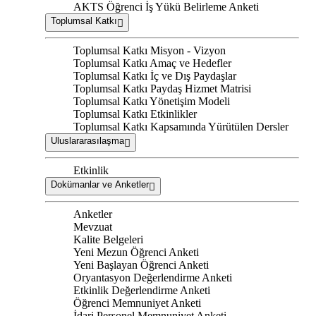
AKTS Öğrenci İş Yükü Belirleme Anketi
Toplumsal Katkı
Toplumsal Katkı Misyon - Vizyon
Toplumsal Katkı Amaç ve Hedefler
Toplumsal Katkı İç ve Dış Paydaşlar
Toplumsal Katkı Paydaş Hizmet Matrisi
Toplumsal Katkı Yönetişim Modeli
Toplumsal Katkı Etkinlikler
Toplumsal Katkı Kapsamında Yürütülen Dersler
Uluslararasılaşma
Etkinlik
Dokümanlar ve Anketler
Anketler
Mevzuat
Kalite Belgeleri
Yeni Mezun Öğrenci Anketi
Yeni Başlayan Öğrenci Anketi
Oryantasyon Değerlendirme Anketi
Etkinlik Değerlendirme Anketi
Öğrenci Memnuniyet Anketi
İdari Personel Memnuniyet Anketi