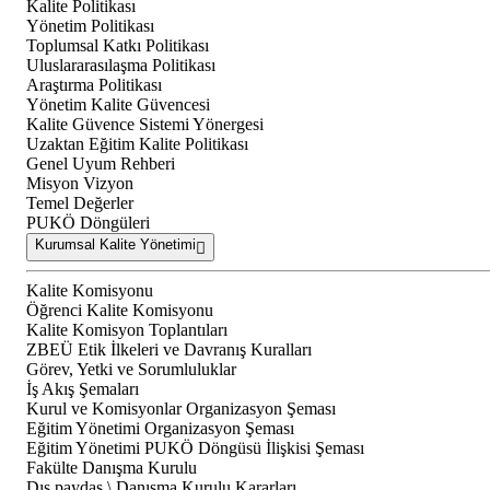
Kalite Politikası
Yönetim Politikası
Toplumsal Katkı Politikası
Uluslararasılaşma Politikası
Araştırma Politikası
Yönetim Kalite Güvencesi
Kalite Güvence Sistemi Yönergesi
Uzaktan Eğitim Kalite Politikası
Genel Uyum Rehberi
Misyon Vizyon
Temel Değerler
PUKÖ Döngüleri
Kurumsal Kalite Yönetimi
Kalite Komisyonu
Öğrenci Kalite Komisyonu
Kalite Komisyon Toplantıları
ZBEÜ Etik İlkeleri ve Davranış Kuralları
Görev, Yetki ve Sorumluluklar
İş Akış Şemaları
Kurul ve Komisyonlar Organizasyon Şeması
Eğitim Yönetimi Organizasyon Şeması
Eğitim Yönetimi PUKÖ Döngüsü İlişkisi Şeması
Fakülte Danışma Kurulu
Dış paydaş \ Danışma Kurulu Kararları