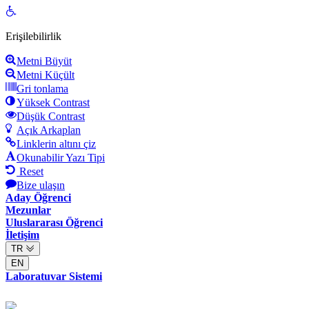
Open
toolbar
Erişilebilirlik
Metni Büyüt
Metni Küçült
Gri tonlama
Yüksek Contrast
Düşük Contrast
Açık Arkaplan
Linklerin altını çiz
Okunabilir Yazı Tipi
Reset
Bize ulaşın
Aday Öğrenci
Mezunlar
Uluslararası Öğrenci
İletişim
TR
EN
Laboratuvar Sistemi